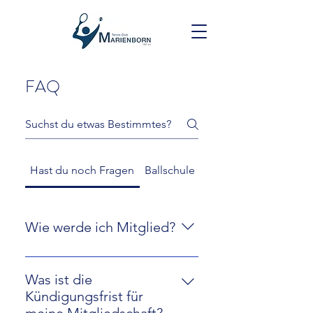
FAQ
Hast du noch Fragen
Ballschule
Wie werde ich Mitglied?
Unter 'Mitgliedschaft' kannst du
das Formular ausfüllen und
Was ist die
bekommst von uns eine Email in
Kündigungsfrist für
der wir dich bitten uns deine